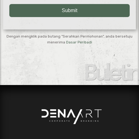
Submit
Dengan mengklik pada butang "Serahkan Permohonan", anda bersetuju
menerima
Dasar Peribadi
Buletin